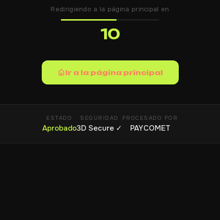
Redirigiendo a la página principal en
10
Ir a la página principal
ESTADO
SEGURIDAD
PROCESADO POR
01
Seguir
Lin
Aprobado
3D Secure ✓
PAYCOMET
02
Cal
Contactos
rec