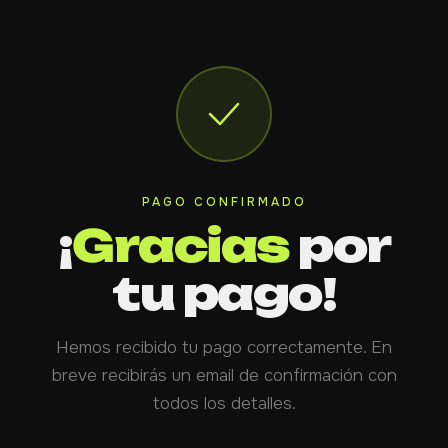
PAGO CONFIRMADO
¡
Gracias
por
tu pago!
Hemos recibido tu pago correctamente. En
breve recibirás un email de confirmación con
todos los detalles.